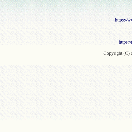
https://w
https:/
Copyright (C) c