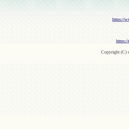
https://w
https:/
Copyright (C) c