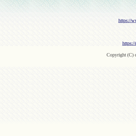
https://w
https:/
Copyright (C) c